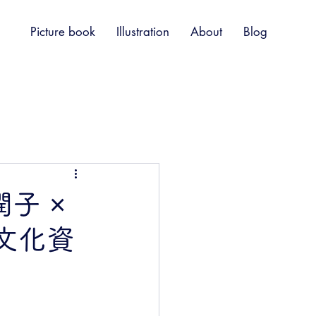
Picture book
Illustration
About
Blog
潤子 ×
文化資