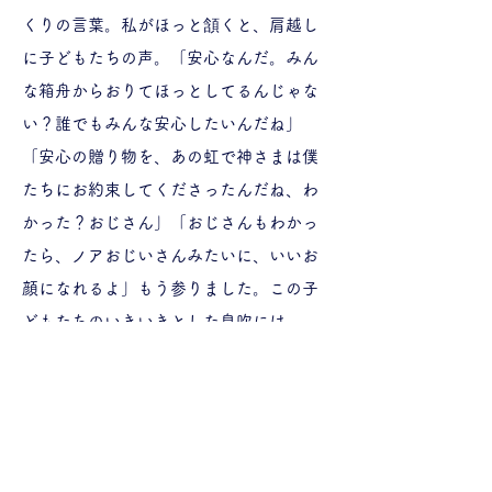
くりの言葉。私がほっと頷くと、肩越し
に子どもたちの声。「安心なんだ。みん
な箱舟からおりてほっとしてるんじゃな
い？誰でもみんな安心したいんだね」
「安心の贈り物を、あの虹で神さまは僕
たちにお約束してくださったんだね、わ
かった？おじさん」「おじさんもわかっ
たら、ノアおじいさんみたいに、いいお
顔になれるよ」もう参りました。この子
どもたちのいきいきとした息吹には。
そこで、私も少し、”自分のなかの子ど
も”にたちかえり、箱舟に乗せていただい
た気分になったら、ある南の小島で、日
本では見たこともない大空にかかる虹に
出会ったことを思いだしました。私が思