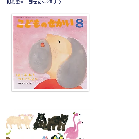
旧約聖書 創世記6-9章より