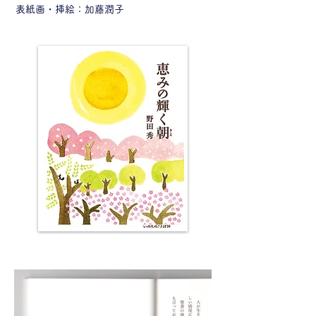
​表紙画・挿絵：加藤潤子