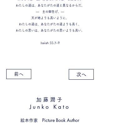
わたしの道は、あなたがたの道と異なるからだ。
— 主の御告げ。—
天が地よりも高いように、
わたしの道は、あなたがたの道よりも高く、
わたしの思いは、あなたがたの思いよりも高い。
Isaiah 55:7-9
前へ
次へ
加藤潤子
​Junko Kato
Picture Book Author
絵本作家