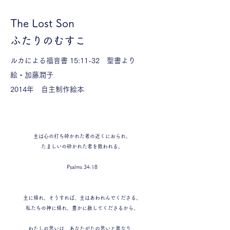
The Lost Son
​ふたりのむすこ
ルカによる福音書 15:11-32 聖書より
絵・加藤潤子
2014年 自主制作絵本
主は心の打ち砕かれた者の近くにおられ、
たましいの砕かれた者を救われる。
Psalms 34:18
主に帰れ。そうすれば、主はあわれんでくださる。
私たちの神に帰れ。豊かに赦してくださるから。
わたしの思いは、あなたがたの思いと異なり、