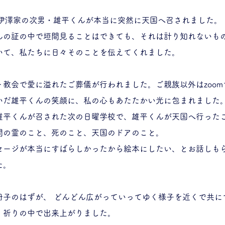
・伊澤家の次男・雄平くんが本当に突然に天国へ召されました。
んの証の中で垣間見ることはできても、それは計り知れないも
いて、私たちに日々そのことを伝えてくれました。
教会で愛に溢れたご葬儀が行われました。ご親族以外はzoo
いだ雄平くんの笑顔に、私の心もあたたかい光に包まれました
雄平くんが召された次の日曜学校で、雄平くんが天国へ行った
間の霊のこと、死のこと、天国のドアのこと。
セージが本当にすばらしかったから絵本にしたい、とお話しもら
た。
冊子のはずが、 どんどん広がっていってゆく様子を近くで共に
、祈りの中で出来上がりました。