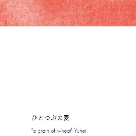
ひとつぶの麦
"a grain of wheat" Yuhei