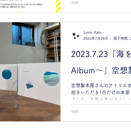
ナルデザインです。
Junko Kato
2023年7月25日
読了時間: 
2023.7.23「
Album〜」空想製
空想製本屋さんのアトリエ
招きいただき1日だけの本屋
ました。太陽の光がまぶし
くださいまして、ありがとう
活版工房の溝活版分室さん
す。「ずっと気になってた
も多く覗きに入って来られ