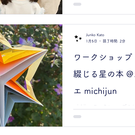
とからはじめます。 ３枚の
ジを作るので、３パターン
どもたちの選びだす紙と色
鮮で見ているだけで楽しいで
枚の紙を四つ折りにします。
Junko Kato
でワークショップを終えても
1月5日
読了時間: 2分
あ、絵を描きましょう〜 み
思い出の写真や恐竜のフィ
ワークショップ 
に置かれてます。かぞくの
が豊富にあるので、好きなも
綴じる星の本 
フトパンチで切り抜いた穴
る あわあわ・・！ 気がつ
るのか？ そしてそして、製
エ michijun
してゆきましょう。 親御さ
工程もすでに大活躍してい
michijun ワークショッ
と、なんと、親子の力を結集
な人や動物など、あなたの
タイムオーバーしつつも、
じてスターブックを作りま
ました。 「文字」がちょっ
を使ってあなたの手で描き