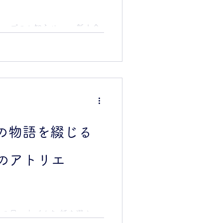
クショップのお知らせ・・ 新小金
さ先生のアトリエ 「空想製
トリエで行う手製本の時間
特別なひととき。 厳しい暑さ
本と向き合い、 ものづくりを
か。 満席となりました あり
 装 う - 遠い夏の本たち-
て直します。 表紙には凹み
自分だけの１冊へと仕上げま
３つの物語を綴じる
た文庫本をご用意しています
い。 | 日時 | 2026年8
のアトリエ
| 場所 | 空想製本屋 〒184-
21-2-102（新小金井駅前）
m | 参加費 | 3,500円＋製本キッ
,500円 ※お茶菓子付 ※文庫
わります ＜製本キットの文
る星の本づくり 紙を選ぶこ