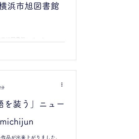
@横浜市旭図書館
バム。 子どもの描く絵や字
 見よ。神は私の救い。私は
 ヤハ、主は、私の力、私の
られた。 あなたがたは喜び
iah12:12 HOLY BIBLE
横浜市旭図書館にて、２つのワ
 🎄横浜市旭図書館にて
ちょっと手間をかけて作るも
hijun 製本ワークシ
できるものとございます。ど
無料 製本ワークショップ「ク
 糸と針を使って紙を綴じて
くります。丁寧にサポートい
方も安心してご参加くださ
2分
潤子がデザインの表紙とモチー
表紙にカッターで窓を開けま
「 物語を装う」ニュー
分に折って、表紙の背に針と
ーフを貼ったりして自分だけ
chijun
michijun 製本作家の古田
るユニット 日時 2025年
30〜12:00 ／午後の部
の作品が出来上がりました。