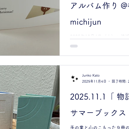
アルバム作り 
ぎやかなクリスマス会のアル
は、最強にかわいいですね。
信頼して恐れることはない。
michijun
ほめ歌。私のために救いとな
ながら救いの泉から水を汲む。 Isa
2025年12月6日（土）に
ありがとうございました！ 
ークショップを行います。 
2025年12 月６日(土) mic
のと、お子さまから気軽に
ちらも無料です♪ 要予約・
リスマスのアルバムづくり」
アルバムのような絵本をつ
Junko Kato
たしますので、はじめての
2025年11月4日
読了時間: 
い。 〜やること〜 ・加藤
フを配ります。 ・配られた
2025.11.1
す。 ・本の中になる紙を半
糸で綴じつけます。 ・モチ
サマーブックス mi
の本に仕上げます。 教える人：
美知と絵本作家の加藤潤子によ
12 月6 日(土) 午前の部 10:
手の業と心のこもった９冊