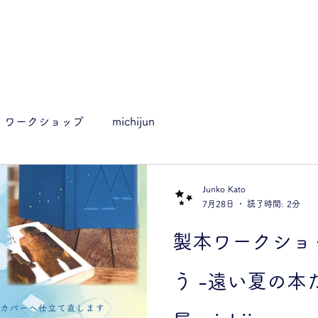
ワークショップ
michijun
Junko Kato
7月28日
読了時間: 2分
製本ワークショッ
う -遠い夏の本