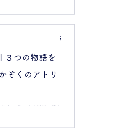
紙を重ねて１つの物語のペー
の紙の組合せを選びます。こ
、美しいなと思う、とても新
す。 次に、ヘラを使って９
 折ることにも熱心で、ここ
良い気分なのですが… さ
んな宿題やってきたみたい。
ギュアやクマさんとか色々机
| ３つの物語を
アトリエさんには様々な画材
のを使って描きます。 クラ
@かぞくのアトリ
の空いた方の端紙も使ってみ
いたら残り時間30分？！ 終わ
本の時間です〜 本のかたちに
んの大活躍です！ これまでの
ただいておりますが、、なん
プのお知らせ 思い出や風景、好き
し、少々（20分くらい…）
「３つの物語」をひとつに綴
星の本が続々と完成してゆき
す。切絵をしたり好きな画材
とした
ましょう。子どものぐちゃぐ