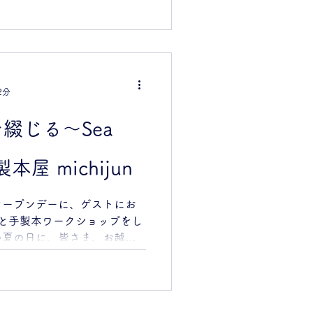
2分
海を綴じる〜Sea
本屋 michijun
オープンデーに、ゲストにお
と手製本ワークショップをし
い夏の日に、皆さま、お越し
ございました！ お隣りは、
。製本と活版、いい並びで
んです」というご近所の方々
てました。オープンデーは気