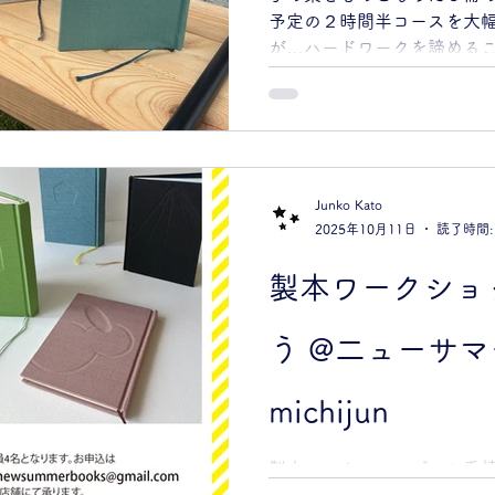
14:00〜15:30 定員 各
予定の２時間半コースを大
ち物 なし 対象 小学生く
が…ハードワークを諦める
ッターを使用する為小学生
さいました。 文庫本を１冊
要です。保護者の方が別々
も労力が必要だったのだ。
は、まあ、できそうかなと
ってみると全力疾走したよ
てきます。ニューサマーブ
まが帰られた後に無事に１冊
Junko Kato
2025年10月11日
読了時間:
楽に簡単にできないものか？
をもてる余裕をめざします（
製本ワークショッ
強風が吹き荒れていました
天気！ この日、ニューサマ
ら暮ラシカルデザイン編集
う @二ューサ
ヤカーで千葉の本『こんに
やピーナッツバターを特別
michijun
の下で、気持ちよさそうにお
り店内の本を見たりもされて
製本ワークショップーお手
さが伝わってきました」とお
の布装で仕立て直します。