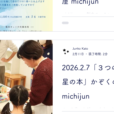
屋 michijun
michijun ・・製本ワー
井駅前に、製本作家本間あず
本屋」があります。 そのア
は、 ゆっくりと時が流れる
が続く季節ですが、 静かに
楽しむ時間をご一緒しません
Junko Kato
がとうございます！ 物 語 を
2月11日
読了時間: 2分
文庫本をハードカバーへ仕立
（ディボス加工）を施して
2026.2.7「
す。 おすすめのセレクトし
ので、お好きな本をお選びくださ
星の本」かぞく
月22日（土）13:30~16:30 
0011 東京都小金井市東町4-
https://honno-aida.co
michijun
ト代（文庫本含む）800円〜1
本により、製本キット代が変
４～６歳のちびっこたちによ
庫本例 ＞...