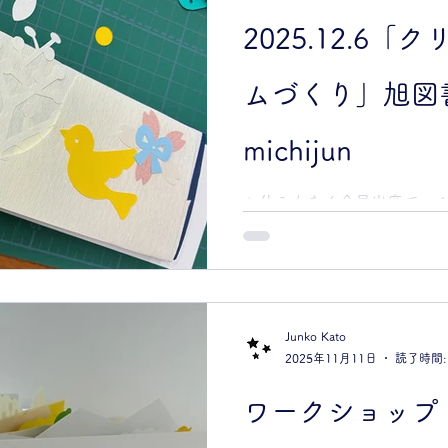
さんはじめ、皆さまにお世話
2025.12.6
ップのための場所と準備を
して過ごすことができました
て本を見る余裕などはなかっ
ムづくり」旭図
「こんなところに小さな和
着けて、とても居心地がよ
michijun
日になりました ありがとうご
旭図書館にて 2025年12 月６
お休みもなく全員出席で、
にチャレ
のアルバムづくりができまし
る。 糸で綴じる作業がいち
ってる子たちも親子でどうに
く作業は、大人も子どもも
そうでした！ モチーフの組
Junko Kato
く、個性がでるなと思いまし
2025年11月11日
読了時間:
中紙に白いモチーフをのせ
した。 バラバラだったモチ
ワークショップ 
ロバやリスや小鳥、木々た
お話しがはじまりだします。