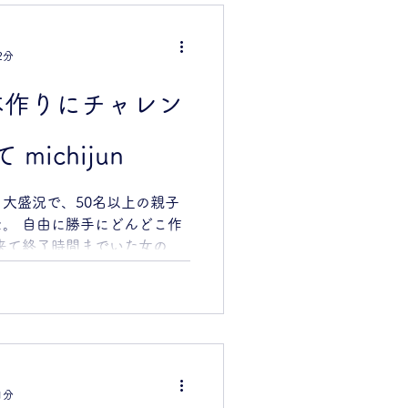
けない大切な線。大きめの紙
方法もありますので、失敗を
 仕上げは手製本で行いま
2分
すので、カッターは使用しま
土）14:00-15:30（90分）
「絵本作りにチャレン
渋谷区民が優先になります 参
1人追加につき＋600円 持ち
ichijun
題／あなたの3つの物語（①〜
ださい。 ①思い出 ②好き
宝物など（複数でもOK） 場
大盛況で、50名以上の親子
援センター「かぞくのアトリ
。 自由に勝手にどんどこ作
TEL:03-6276-5521 ◎
来て終了時間までいた女の子
くのアトリエさんのサイトを
ラスされていって、とっても
上げました。 たった１枚の
本文。ページを開けば、豊か
絵本は、 作り手にしか聞こえ
聞こえない声もある。 今し
、後から聞こえてくる声もあ
1分
じめて訪れた旭図書館。 水嶋