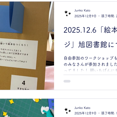
ちゃっとした線も今しか描
に描いたものを切貼りする
Junko Kato
気にせず表現してください。
2025年12月9日
読了時間: 
す。用意した材料を使いま
せん。 日時 2026年2月7日（
2025.12.6
対象 親子（4～12歳）＊
加費 600円／組 ＊こども
ジ」旭図書館にて m
物 水分補給用の飲み物 宿
③）を思い巡らしておいてく
な風景 ③好きな人や動物、
自由参加のワークショップも
所 渋谷区こども・親子支
のみなさんが参加されました
エ」 東京都渋谷区代々木2-32-5 
ってました！ 朝いちばんに
詳細・お申し込みは、かぞ
もいて、いろんな工夫がプ
ご覧ください ◎...
手のこんだ１冊の絵本を作り
紙を４つ折りにしただけの
な物語が聞こえてきます。 
ない声もあり、読み手にしか
か、聞こえない声もあって
Junko Kato
2025年12月9日
読了時間: 
る。 おもしろいです。 は