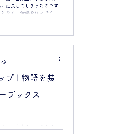
回 ８人 会場 旭図書館会議室 持
幅に延長してしまったのです
らいから大人まで ※針やカ
ことなく、情熱を注いでくだ
以下は保護者の付き添いが必
、改装するのって、こんなに
の作品
私も手順をみてるだけの時
思ってました。でも実際に作
うな疲労感がどっと押し寄せ
ックス店主の亀井さんも皆さ
、完成させました。 もっと
 2分
 次回はゆったりお茶の時間
できるかな） 前の晩は嵐で
プ | 物語を装
が、朝、目覚めると、良いお
ーブックの店頭では、千葉か
室さんが来られて、手作りリ
マーブックス
ちば』や葉の名産物の落花生
販売もありました。芝生と木
店を開いていました。 時お
いて、WSの雰囲気に「必死
持ちの文庫本をハードカバー
っしゃってました〜.
今回は、凹みを施したオリジ