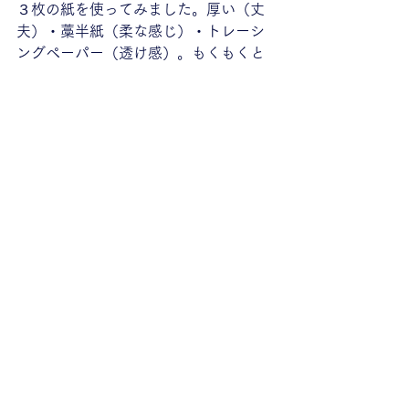
３枚の紙を使ってみました。厚い（丈
夫）・藁半紙（柔な感じ）・トレーシ
ングペーパー（透け感）。もくもくと
思いをめぐらす栞です。
Mocu-mocu
紙博
栞