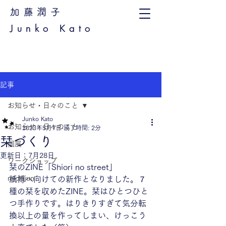
加藤潤子
Junko Kato
記事
お知らせ・日々のこと
Junko Kato
お知らせ・日々のこと
2023年5月1日
読了時間: 2分
栞づくり
個展
更新日：
7月28日
ワークショップ
栞のZINE「Shiori no street」
michijun
紙博へ向けての新作となりました。７
種の栞を収めたZINE。栞はひとつひと
つ手作りです。はりきりすぎて気分転
換以上の量を作ってしまい、けっこう