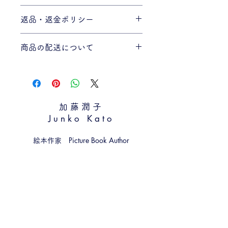
商品の詳細を入力してください。サイ
返品・返金ポリシー
ズ、素材、取扱説明に加え、商品の特
徴やおすすめのポイントなどを説明し
返品・返金規約を入力してください。
ましょう。
商品の配送について
商品にご満足いただけなかった場合の
返品・返金ポリシーと手順を説明しま
配送地域、料金、所要時間、梱包な
しょう。規約の内容を明確にすること
ど、商品の配送に関する情報を入力し
で、お客様の信頼を獲得し、安心して
てください。配送情報を明確にするこ
商品をご購入いただけます。
とで、お客様の信頼を獲得し、安心し
加藤潤子
て商品をご購入いただけます。
​Junko Kato
Picture Book Author
絵本作家