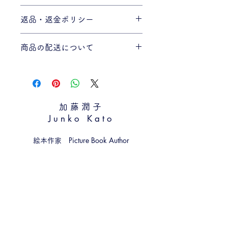
商品の詳細を入力してください。サイ
返品・返金ポリシー
ズ、素材、取扱説明に加え、商品の特
徴やおすすめのポイントなどを説明し
返品・返金規約を入力してください。
ましょう。
商品の配送について
商品にご満足いただけなかった場合の
返品・返金ポリシーと手順を説明しま
配送地域、料金、所要時間、梱包な
しょう。規約の内容を明確にすること
ど、商品の配送に関する情報を入力し
で、お客様の信頼を獲得し、安心して
てください。配送情報を明確にするこ
商品をご購入いただけます。
とで、お客様の信頼を獲得し、安心し
加藤潤子
て商品をご購入いただけます。
​Junko Kato
Picture Book Author
絵本作家