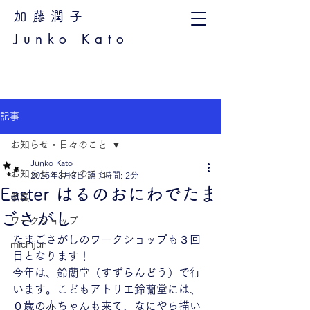
加藤潤子
Junko Kato
記事
お知らせ・日々のこと
Junko Kato
お知らせ・日々のこと
2025年3月3日
読了時間: 2分
Easter はるのおにわでたま
個展
ごさがし
ワークショップ
たまごさがしのワークショップも３回
michijun
目となります！
今年は、鈴蘭堂（すずらんどう）で行
います。こどもアトリエ鈴蘭堂には、
０歳の赤ちゃんも来て、なにやら描い