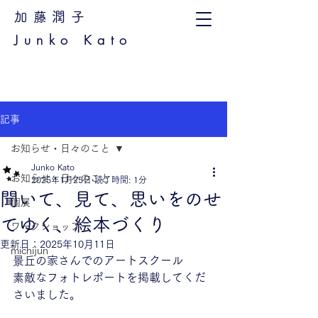
加藤潤子
Junko Kato
記事
お知らせ・日々のこと
Junko Kato
お知らせ・日々のこと
2025年1月25日
読了時間: 1分
聞いて、見て、思いをのせ
個展
てゆく、絵本づくり
ワークショップ
更新日：
2025年10月11日
michijun
景丘の家さんでのアートスクール
素敵なフォトレポートを掲載してくだ
さいました。