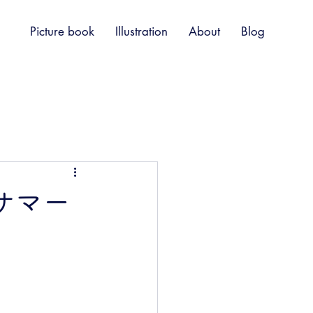
Picture book
Illustration
About
Blog
ーサマー