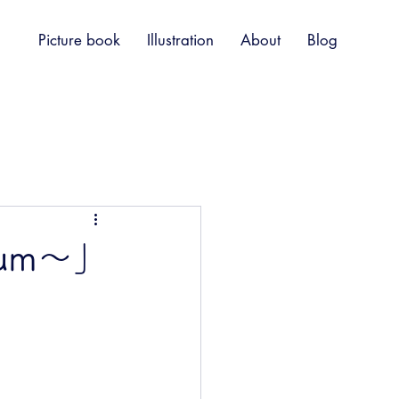
Picture book
Illustration
About
Blog
bum〜」