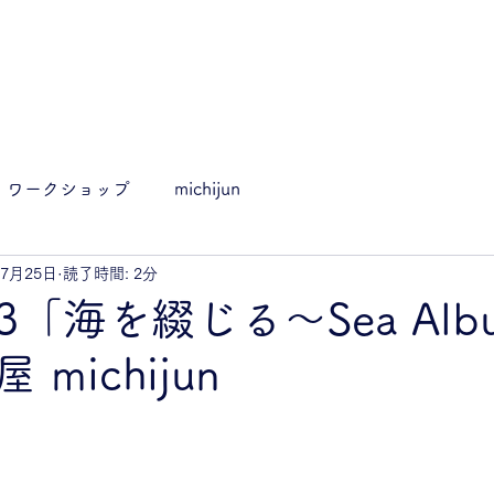
ワークショップ
michijun
年7月25日
読了時間: 2分
.23「海を綴じる〜Sea Al
michijun