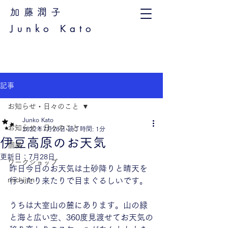
加藤潤子
Junko Kato
記事
お知らせ・日々のこと
Junko Kato
お知らせ・日々のこと
2022年7月26日
読了時間: 1分
伊豆高原のお天気
個展
更新日：
7月28日
ワークショップ
昨日今日のお天気は土砂降りと晴天を
michijun
行ったり来たりで目まぐるしいです。
うちは大室山の麓にあります。山の緑
と海と広い空、360度見渡せてお天気の