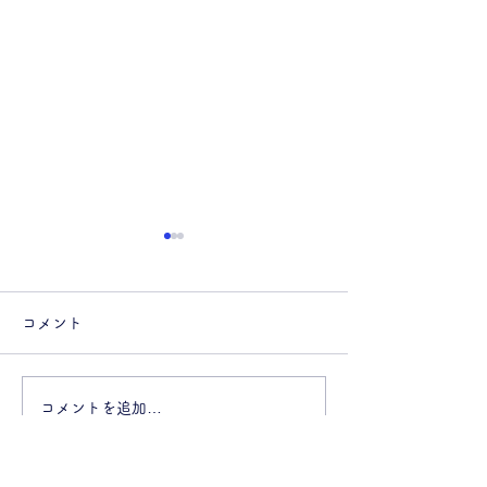
コメント
コメントを追加…
2026.3.14-23「はれるや
2026.2.7「
展」教文館ギャラリース
綴じる星の本」