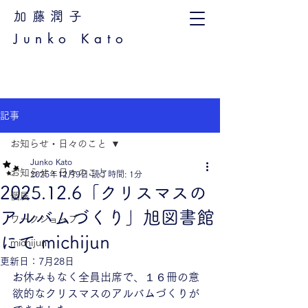
加藤潤子
Junko Kato
記事
お知らせ・日々のこと
Junko Kato
お知らせ・日々のこと
2025年12月9日
読了時間: 1分
2025.12.6「クリスマスの
個展
アルバムづくり」旭図書館
ワークショップ
にて michijun
michijun
更新日：
7月28日
お休みもなく全員出席で、１６冊の意
欲的なクリスマスのアルバムづくりが