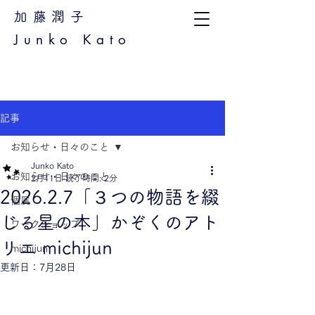
加藤潤子
Junko Kato
記事
お知らせ・日々のこと
Junko Kato
お知らせ・日々のこと
2月11日
読了時間: 2分
2026.2.7「３つの物語を綴
個展
じる星の本」かぞくのアト
ワークショップ
リエ michijun
michijun
更新日：
7月28日